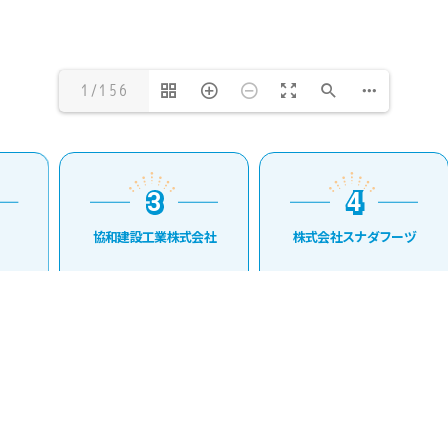
1/156
3
4
3
4
協和建設工業株式会社
株式会社スナダフーヅ