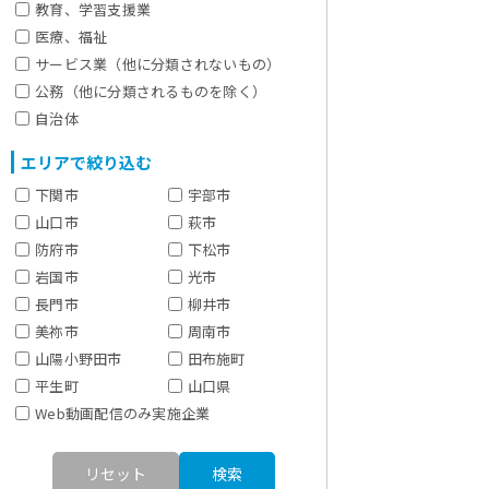
教育、学習支援業
医療、福祉
サービス業（他に分類されないもの）
公務（他に分類されるものを除く）
自治体
エリアで絞り込む
下関市
宇部市
山口市
萩市
防府市
下松市
岩国市
光市
長門市
柳井市
美祢市
周南市
山陽小野田市
田布施町
平生町
山口県
Web動画配信のみ実施企業
リセット
検索