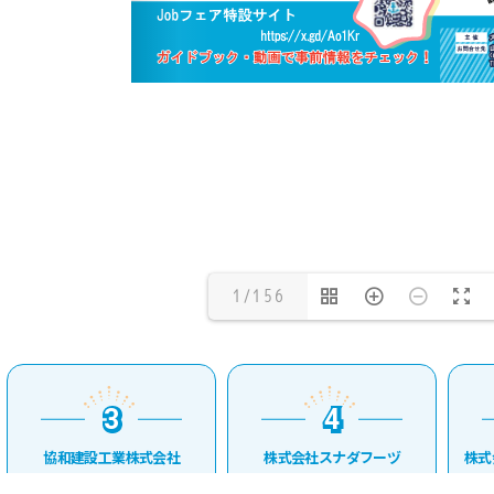
1/156
3
4
3
4
協和建設工業株式会社
株式会社スナダフーヅ
株式会