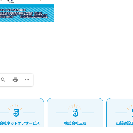
5
6
7
5
6
7
社ネットケアサービス
株式会社三友
山陽建設工