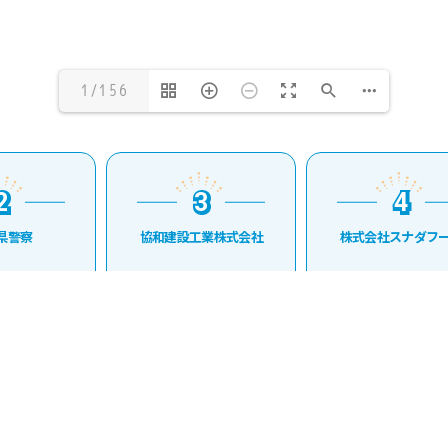
1/156
2
3
4
2
3
4
県警察
協和建設工業株式会社
株式会社スナダフー