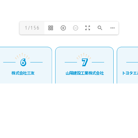
1/156
6
7
6
7
株式会社三友
山陽建設工業株式会社
トヨタエ