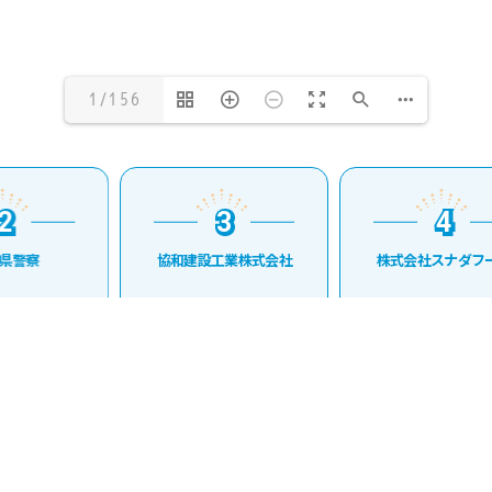
1/156
2
3
4
2
3
4
県警察
協和建設工業株式会社
株式会社スナダフー