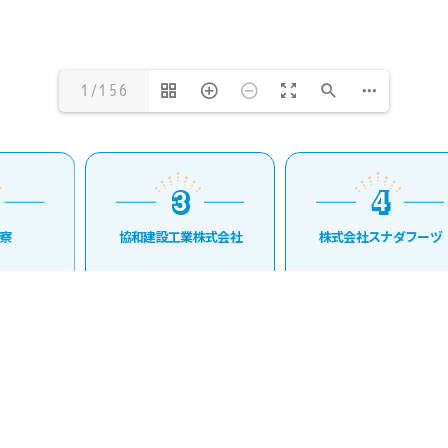
1/156
3
4
3
4
察
協和建設工業株式会社
株式会社スナダフーヅ