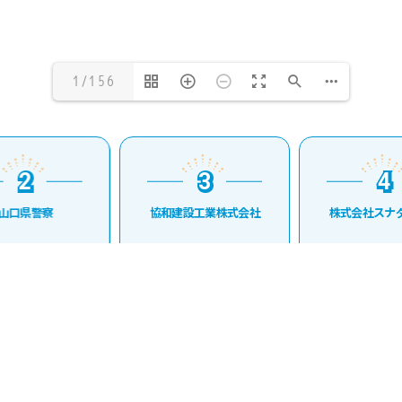
1/156
2
3
4
2
3
4
山口県警察
協和建設工業株式会社
株式会社スナダ