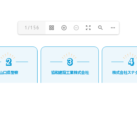
1/156
2
3
4
2
3
4
山口県警察
協和建設工業株式会社
株式会社スナダ