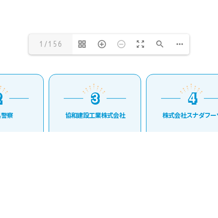
1/156
3
4
3
4
警察
協和建設工業株式会社
株式会社スナダフー