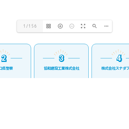
1/156
2
3
4
2
3
4
口県警察
協和建設工業株式会社
株式会社スナダフ