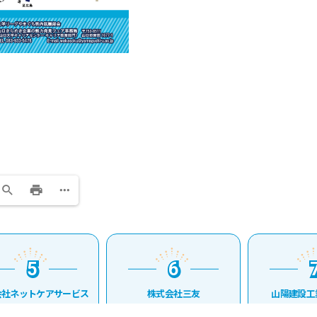
5
6
7
5
6
7
ネットケアサービス
株式会社三友
山陽建設工業