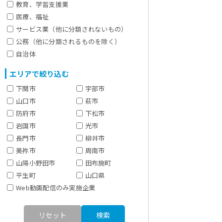
教育、学習支援業
医療、福祉
サービス業（他に分類されないもの）
公務（他に分類されるものを除く）
自治体
エリアで絞り込む
下関市
宇部市
山口市
萩市
防府市
下松市
岩国市
光市
長門市
柳井市
美祢市
周南市
山陽小野田市
田布施町
平生町
山口県
Web動画配信のみ実施企業
リセット
検索